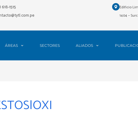
1) 618-1515
Edificio Li
ontacto@tytl.com.pe
1404 – Surc
ÁREAS
SECTORES
ALIADOS
PUBLICACI
STOS|OXI