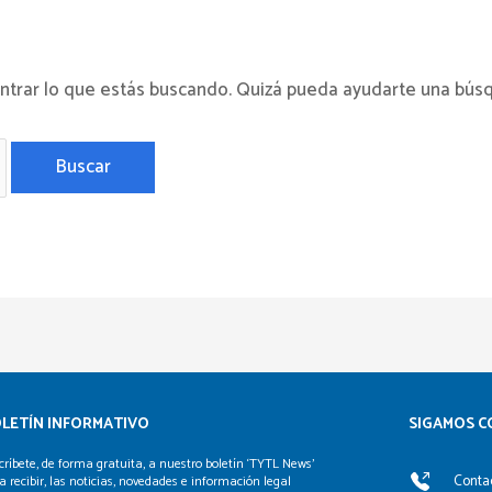
trar lo que estás buscando. Quizá pueda ayudarte una bús
LETÍN INFORMATIVO
SIGAMOS C
críbete, de forma gratuita, a nuestro boletín ‘TYTL News’
Contac
a recibir, las noticias, novedades e información legal