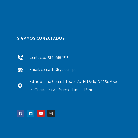
SIGAMOS CONECTADOS​
Contacto: (51-1) 618-1515
Email: contacto@tytl.com.pe
Edificio Lima Central Tower, Av. El Derby N° 254 Piso
14, Oficina 1404 – Surco – Lima – Perú.
F
L
Y
I
a
i
o
n
c
n
u
s
e
k
t
t
b
e
u
a
o
d
b
g
o
i
e
r
k
n
a
m