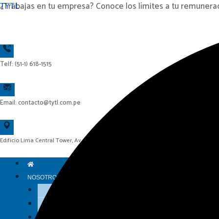
Ir
TYTL
¿Trabajas en tu empresa? Conoce los límites a tu remunera
al
contenido
Telf: (51-1) 618-1515
Email: contacto@tytl.com.pe
Edificio Lima Central Tower, Av. El Derby N° 254, Piso 14, Oficina 1404 – Surco – Lima
NOSOTROS
Historia
Visión y Misión
Grupo TYTL