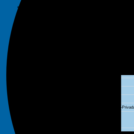
Decálogo
Experiencia
Memorias Anuales
Trabaja con Nosotros
EQUIPO
ÁREAS
Consumidor y Competencia
Cooperativas
Corporativa
Derecho y Nuevas Tecnologías
Energía y Recursos Naturales
Laboral
Infraestructura y Promoción de Inversiones Público-Privad
Solución de conflictos
Arbitraje
Penal y Procesal Penal