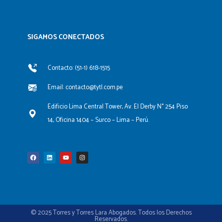
SIGAMOS CONECTADOS​
Contacto: (51-1) 618-1515
Email: contacto@tytl.com.pe
Edificio Lima Central Tower, Av. El Derby N° 254 Piso
14, Oficina 1404 – Surco – Lima – Perú.
F
L
Y
I
a
i
o
n
c
n
u
s
e
k
t
t
b
e
u
a
o
d
b
g
o
i
e
r
k
n
a
m
© 2025 Torres y Torres Lara Abogados. Todos los Derechos
Reservados.