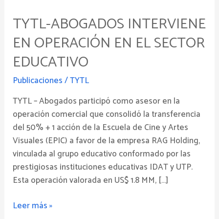
Abogados
TYTL-ABOGADOS INTERVIENE
INTERVIENE
EN
EN OPERACIÓN EN EL SECTOR
OPERACIÓN
EDUCATIVO
EN
EL
Publicaciones
/
TYTL
SECTOR
EDUCATIVO
TYTL – Abogados participó como asesor en la
operación comercial que consolidó la transferencia
del 50% + 1 acción de la Escuela de Cine y Artes
Visuales (EPIC) a favor de la empresa RAG Holding,
vinculada al grupo educativo conformado por las
prestigiosas instituciones educativas IDAT y UTP.
Esta operación valorada en US$ 1.8 MM, […]
Leer más »