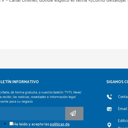
TV – Canal Online), donde explicó el tema «¿Cómo desalojar a
LETÍN INFORMATIVO
SIGAMOS C
críbete, de forma gratuita, a nuestro boletín ‘TYTL News’
Contac
a recibir, las noticias, novedades e información legal
evante para su negocio.
Email:
Edific
He leído y acepto las
políticas de