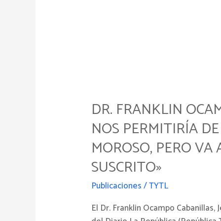
Dr.
Franklin
DR. FRANKLIN OCAM
Ocampo
Cabanillas:
NOS PERMITIRÍA D
«La
MOROSO, PERO VA 
‘Ley
de
SUSCRITO»
Desalojo
Publicaciones
/
TYTL
Notarial’
nos
El Dr. Franklin Ocampo Cabanillas
permitiría