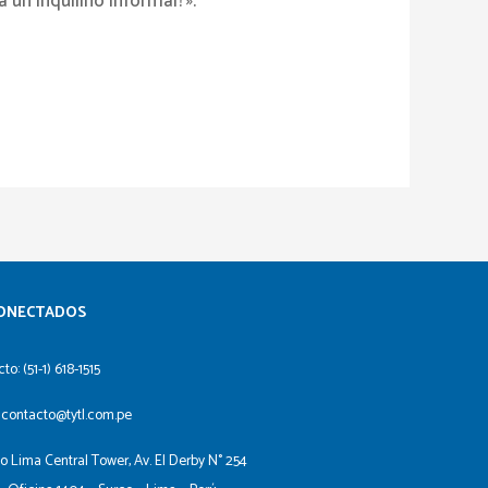
 un inquilino informal?».
ONECTADOS​
to: (51-1) 618-1515
 contacto@tytl.com.pe
io Lima Central Tower, Av. El Derby N° 254