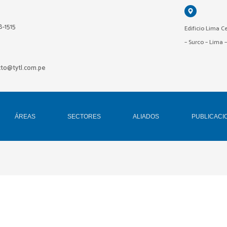
18-1515
Edificio Lima Ce
– Surco – Lima 
cto@tytl.com.pe
ÁREAS
SECTORES
ALIADOS
PUBLICACI