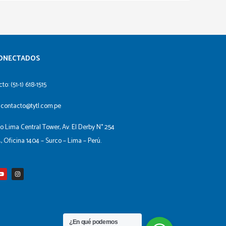
ONECTADOS​
to: (51-1) 618-1515
 contacto@tytl.com.pe
io Lima Central Tower, Av. El Derby N° 254
4, Oficina 1404 – Surco – Lima – Perú.
Y
I
o
n
u
s
t
t
u
a
b
g
e
r
a
m
¿En qué podemos