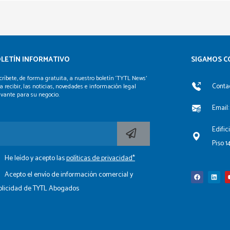
LETÍN INFORMATIVO
SIGAMOS C
críbete, de forma gratuita, a nuestro boletín ‘TYTL News’
Contac
a recibir, las noticias, novedades e información legal
evante para su negocio.
Email:
Edific
Piso 1
He leído y acepto las
políticas de privacidad*
F
L
a
i
c
n
Acepto el envío de información comercial y
e
k
b
e
blicidad de TYTL Abogados
o
d
o
i
k
n