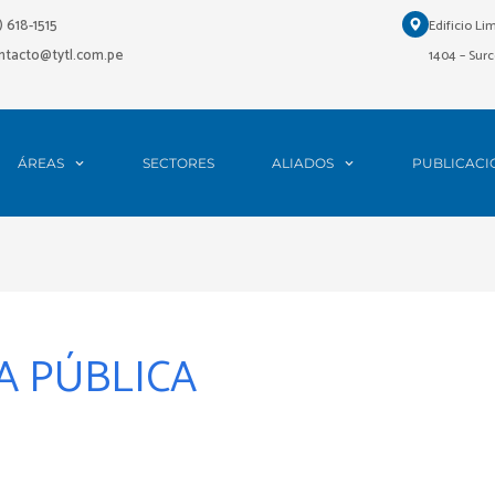
1) 618-1515
Edificio Li
ontacto@tytl.com.pe
1404 – Surc
ÁREAS
SECTORES
ALIADOS
PUBLICACI
A PÚBLICA