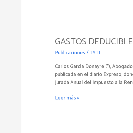
GASTOS
DEDUCIBLES
GASTOS DEDUCIBLE
PARA
TRABAJADORES
Publicaciones
/
TYTL
Carlos García Donayre (*), Abogado
publicada en el diario Expreso, do
Jurada Anual del Impuesto a la Ren
Leer más »