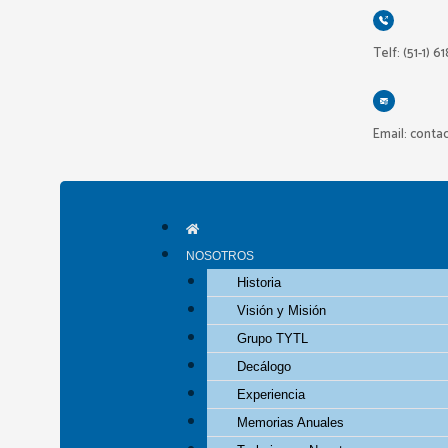
Ir
al
Telf: (51-1) 6
contenido
Email: conta
NOSOTROS
Historia
Visión y Misión
Grupo TYTL
Decálogo
Experiencia
Memorias Anuales