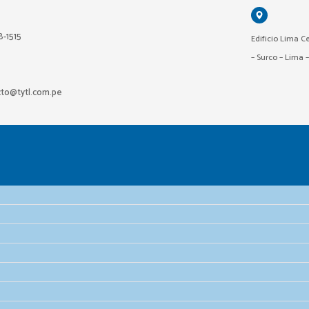
18-1515
Edificio Lima Ce
– Surco – Lima 
cto@tytl.com.pe