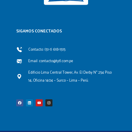
SIGAMOS CONECTADOS​
Contacto: (51-1) 618-1515
Email: contacto@tytl.com.pe
Edificio Lima Central Tower, Av. El Derby N° 254 Piso
14, Oficina 1404 – Surco – Lima – Perú.
F
L
Y
I
a
i
o
n
c
n
u
s
e
k
t
t
b
e
u
a
o
d
b
g
o
i
e
r
k
n
a
m