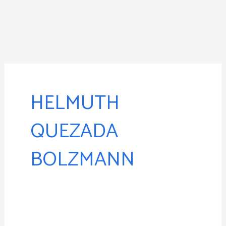
Ir
al
contenido
HELMUTH
QUEZADA
BOLZMANN
Algoritmo