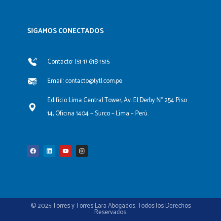
SIGAMOS CONECTADOS​
Contacto: (51-1) 618-1515
Email: contacto@tytl.com.pe
Edificio Lima Central Tower, Av. El Derby N° 254 Piso
14, Oficina 1404 – Surco – Lima – Perú.
F
L
Y
I
a
i
o
n
c
n
u
s
e
k
t
t
b
e
u
a
o
d
b
g
o
i
e
r
k
n
a
m
© 2025 Torres y Torres Lara Abogados. Todos los Derechos
Reservados.