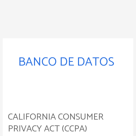
Ir
al
contenido
BANCO DE DATOS
California
Consumer
CALIFORNIA CONSUMER
Privacy
Act
PRIVACY ACT (CCPA)
(CCPA)