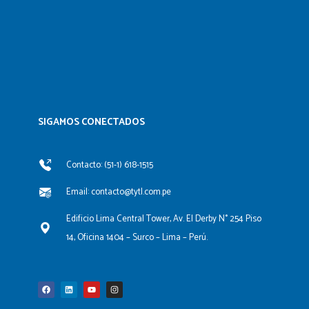
SIGAMOS CONECTADOS​
Contacto: (51-1) 618-1515
Email: contacto@tytl.com.pe
Edificio Lima Central Tower, Av. El Derby N° 254 Piso
14, Oficina 1404 – Surco – Lima – Perú.
F
L
Y
I
a
i
o
n
c
n
u
s
e
k
t
t
b
e
u
a
o
d
b
g