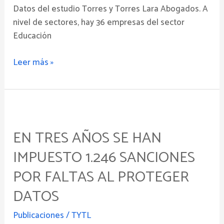
Datos del estudio Torres y Torres Lara Abogados. A
nivel de sectores, hay 36 empresas del sector
Educación
Leer más »
En
tres
EN TRES AÑOS SE HAN
años
se
IMPUESTO 1.246 SANCIONES
han
POR FALTAS AL PROTEGER
impuesto
1.246
DATOS
sanciones
Publicaciones
/
TYTL
por