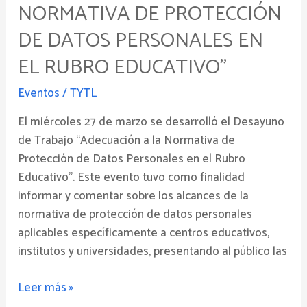
NORMATIVA DE PROTECCIÓN
la
Normativa
DE DATOS PERSONALES EN
de
EL RUBRO EDUCATIVO”
Protección
de
Eventos
/
TYTL
Datos
El miércoles 27 de marzo se desarrolló el Desayuno
Personales
de Trabajo “Adecuación a la Normativa de
en
Protección de Datos Personales en el Rubro
el
Educativo”. Este evento tuvo como finalidad
Rubro
informar y comentar sobre los alcances de la
Educativo”
normativa de protección de datos personales
aplicables específicamente a centros educativos,
institutos y universidades, presentando al público las
Leer más »