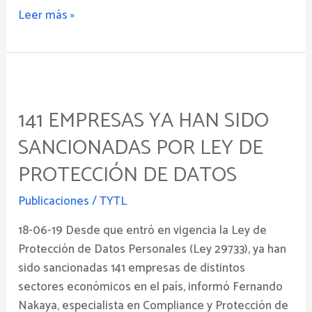
Leer más »
141
empresas
141 EMPRESAS YA HAN SIDO
ya
han
SANCIONADAS POR LEY DE
sido
PROTECCIÓN DE DATOS
sancionadas
por
Publicaciones
/
TYTL
Ley
de
18-06-19 Desde que entró en vigencia la Ley de
Protección
Protección de Datos Personales (Ley 29733), ya han
de
sido sancionadas 141 empresas de distintos
Datos
sectores económicos en el país, informó Fernando
Nakaya, especialista en Compliance y Protección de