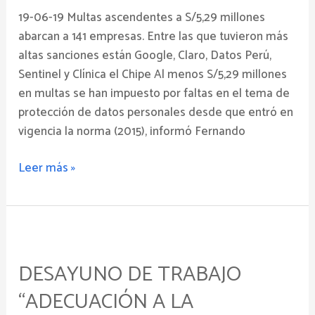
faltas
19-06-19 Multas ascendentes a S/5,29 millones
al
abarcan a 141 empresas. Entre las que tuvieron más
proteger
altas sanciones están Google, Claro, Datos Perú,
datos
Sentinel y Clínica el Chipe Al menos S/5,29 millones
en multas se han impuesto por faltas en el tema de
protección de datos personales desde que entró en
vigencia la norma (2015), informó Fernando
Leer más »
Desayuno
de
DESAYUNO DE TRABAJO
Trabajo
“Adecuación
“ADECUACIÓN A LA
a