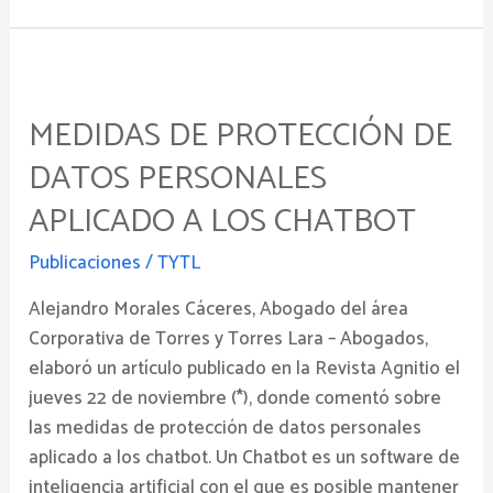
Medidas
de
MEDIDAS DE PROTECCIÓN DE
Protección
de
DATOS PERSONALES
Datos
APLICADO A LOS CHATBOT
Personales
aplicado
Publicaciones
/
TYTL
a
los
Alejandro Morales Cáceres, Abogado del área
Chatbot
Corporativa de Torres y Torres Lara – Abogados,
elaboró un artículo publicado en la Revista Agnitio el
jueves 22 de noviembre (*), donde comentó sobre
las medidas de protección de datos personales
aplicado a los chatbot. Un Chatbot es un software de
inteligencia artificial con el que es posible mantener