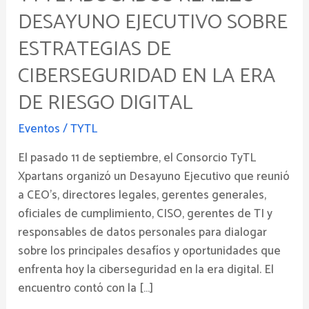
Desayuno
DESAYUNO EJECUTIVO SOBRE
Ejecutivo
ESTRATEGIAS DE
sobre
Estrategias
CIBERSEGURIDAD EN LA ERA
de
DE RIESGO DIGITAL
Ciberseguridad
en
Eventos
/
TYTL
la
El pasado 11 de septiembre, el Consorcio TyTL
era
Xpartans organizó un Desayuno Ejecutivo que reunió
de
a CEO’s, directores legales, gerentes generales,
riesgo
oficiales de cumplimiento, CISO, gerentes de TI y
digital
responsables de datos personales para dialogar
sobre los principales desafíos y oportunidades que
enfrenta hoy la ciberseguridad en la era digital. El
encuentro contó con la […]