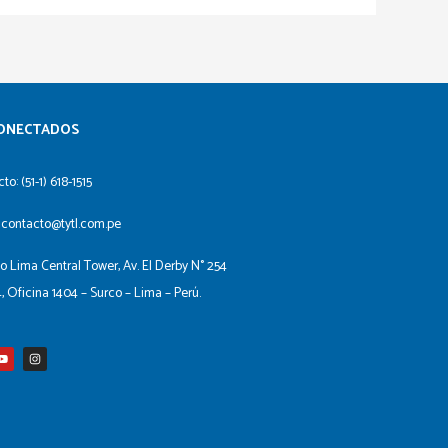
ONECTADOS​
to: (51-1) 618-1515
 contacto@tytl.com.pe
io Lima Central Tower, Av. El Derby N° 254
4, Oficina 1404 – Surco – Lima – Perú.
Y
I
o
n
u
s
t
t
u
a
b
g
e
r
a
m