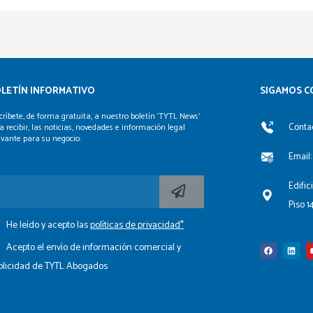
LETÍN INFORMATIVO
SIGAMOS C
críbete, de forma gratuita, a nuestro boletín ‘TYTL News’
Contac
a recibir, las noticias, novedades e información legal
evante para su negocio.
Email:
Edific
Piso 1
He leído y acepto las
políticas de privacidad*
F
L
a
i
c
n
Acepto el envío de información comercial y
e
k
b
e
blicidad de TYTL Abogados
o
d
o
i
k
n