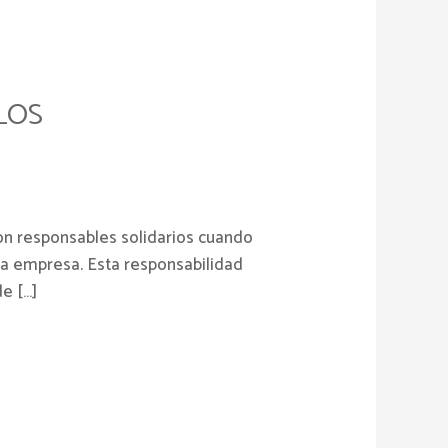
LOS
on responsables solidarios cuando
 la empresa. Esta responsabilidad
e […]