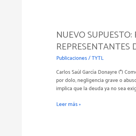
Nuevo
supuesto:
NUEVO SUPUESTO: 
Responsabilidad
Solidaria
REPRESENTANTES 
de
los
Publicaciones
/
TYTL
representantes
Carlos Saúl García Donayre (*) Com
de
por dolo, negligencia grave o abus
empresas
implica que la deuda ya no sea exig
Leer más »