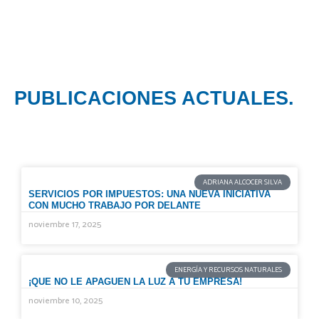
Ir
al
contenido
PUBLICACIONES ACTUALES.
P
P
P
P
P
P
ADRIANA ALCOCER SILVA
SERVICIOS POR IMPUESTOS: UNA NUEVA INICIATIVA
á
á
á
á
á
á
CON MUCHO TRABAJO POR DELANTE
g
g
g
g
g
g
noviembre 17, 2025
i
i
i
i
i
i
n
n
n
n
n
n
ENERGÍA Y RECURSOS NATURALES
a
a
a
a
a
a
¡QUE NO LE APAGUEN LA LUZ A TU EMPRESA!
noviembre 10, 2025