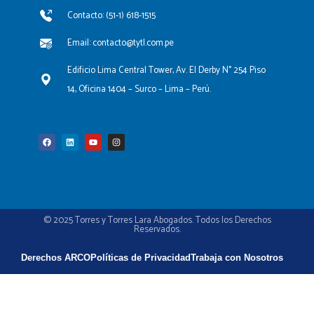
Contacto: (51-1) 618-1515
Email: contacto@tytl.com.pe
Edificio Lima Central Tower, Av. El Derby N° 254 Piso
14, Oficina 1404 – Surco – Lima – Perú.
F
L
Y
I
a
i
o
n
c
n
u
s
e
k
t
t
b
e
u
a
o
d
b
g
o
i
e
r
k
n
a
m
© 2025 Torres y Torres Lara Abogados. Todos los Derechos
Reservados.
Derechos ARCO
Políticas de Privacidad
Trabaja con Nosotros