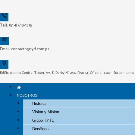
Ir
al
contenido
Telf: (51-1) 618-1515
Email: contacto@tytl.com.pe
Edificio Lima Central Tower, Av. El Derby N° 254, Piso 14, Oficina 1404 – Surco – Lima
NOSOTROS
Historia
Visión y Misión
Grupo TYTL
Decálogo