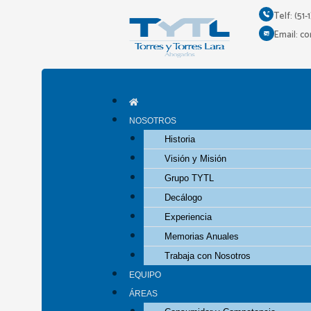
Ir
Telf: (51-
al
Email: c
contenido
NOSOTROS
Historia
Visión y Misión
Grupo TYTL
Decálogo
Experiencia
Memorias Anuales
Trabaja con Nosotros
EQUIPO
ÁREAS