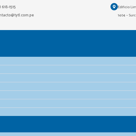
1) 618-1515
Edificio Li
ontacto@tytl.com.pe
1404 – Surc