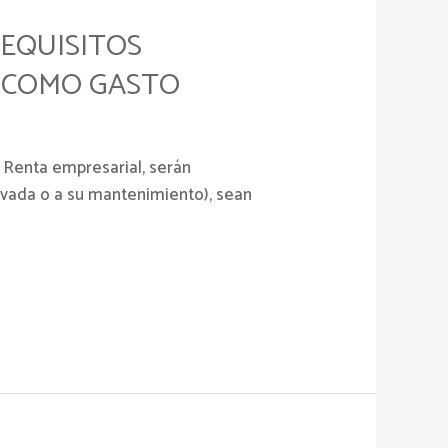
REQUISITOS
N COMO GASTO
a Renta empresarial, serán
avada o a su mantenimiento), sean
a