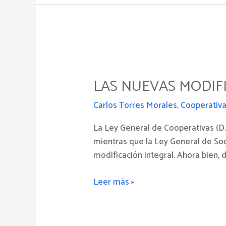
Las
nuevas
LAS NUEVAS MODIF
modificaciones
a
Carlos Torres Morales
,
Cooperativ
la
Ley
La Ley General de Cooperativas (D.
General
mientras que la Ley General de So
de
modificación integral. Ahora bien, 
Cooperativas
Leer más »