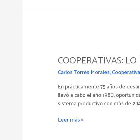
COOPERATIVAS:
Lo
COOPERATIVAS: LO 
bueno
y
Carlos Torres Morales
,
Cooperativ
lo
malo
En prácticamente 75 años de desarro
que
llevó a cabo el año 1980, oportuni
nos
sistema productivo con más de 2,142
dejó
el
Leer más »
2024