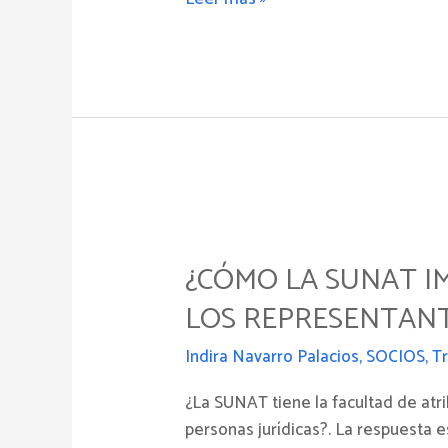
de
un
solo
progenitor
¿CÓMO
LA
¿CÓMO LA SUNAT I
SUNAT
IMPUTA
LOS REPRESENTANTE
RESPONSABILIDAD
SOLIDARIA
Indira Navarro Palacios
,
SOCIOS
,
Tr
TRIBUTARIA
¿La SUNAT tiene la facultad de atri
A
personas jurídicas?. La respuesta 
LOS