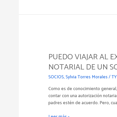
PUEDO
VIAJAR
PUEDO VIAJAR AL E
AL
EXTRANJERO!!!!
NOTARIAL DE UN S
:
A
SOCIOS
,
Sylvia Torres Morales
/
TY
propósito
Como es de conocimiento general, l
de
contar con una autorización notaria
la
padres estén de acuerdo. Pero, cua
autorización
notarial
Leer más »