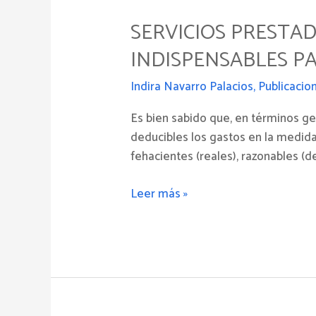
Prestados
SERVICIOS PRESTA
entre
partes
INDISPENSABLES P
vinculadas:
Requisitos
Indira Navarro Palacios
,
Publicacio
indispensables
Es bien sabido que, en términos ge
para
deducibles los gastos en la medida
que
fehacientes (reales), razonables (d
proceda
su
Leer más »
deducción
como
gasto