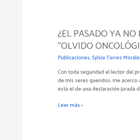
¿El
pasado
¿EL PASADO YA NO
ya
no
“OLVIDO ONCOLÓGI
nos
condena?:
Publicaciones
,
Sylvia Torres Morale
A
Con toda seguridad el lector del pr
propósito
de mis seres queridos, me acerco a
del
está el de una declaración jurada d
llamado
“olvido
Leer más »
oncológico”