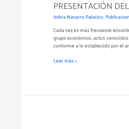
PRESENTACIÓN DEL
entre
partes
Indira Navarro Palacios
,
Publicacio
vinculadas:
Próximo
Cada vez es más frecuente encontr
vencimiento
grupo económico, actos conocidos 
del
conforme a lo establecido por el a
plazo
para
Leer más »
la
presentación
del
reporte
local
Servicios