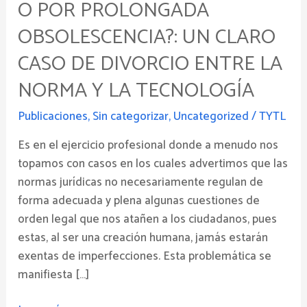
O POR PROLONGADA
por
prolongada
OBSOLESCENCIA?: UN CLARO
obsolescencia?:
CASO DE DIVORCIO ENTRE LA
Un
claro
NORMA Y LA TECNOLOGÍA
caso
Publicaciones
,
Sin categorizar
,
Uncategorized
/
TYTL
de
divorcio
Es en el ejercicio profesional donde a menudo nos
entre
topamos con casos en los cuales advertimos que las
la
normas jurídicas no necesariamente regulan de
norma
forma adecuada y plena algunas cuestiones de
y
orden legal que nos atañen a los ciudadanos, pues
la
estas, al ser una creación humana, jamás estarán
tecnología
exentas de imperfecciones. Esta problemática se
manifiesta […]