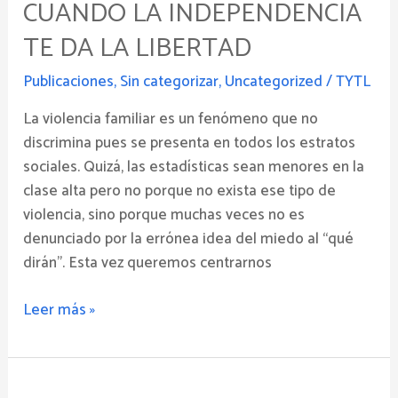
CUANDO LA INDEPENDENCIA
cuando
la
TE DA LA LIBERTAD
independencia
Publicaciones
,
Sin categorizar
,
Uncategorized
/
TYTL
te
da
La violencia familiar es un fenómeno que no
la
discrimina pues se presenta en todos los estratos
libertad
sociales. Quizá, las estadísticas sean menores en la
clase alta pero no porque no exista ese tipo de
violencia, sino porque muchas veces no es
denunciado por la errónea idea del miedo al “qué
dirán”. Esta vez queremos centrarnos
Leer más »
Redes