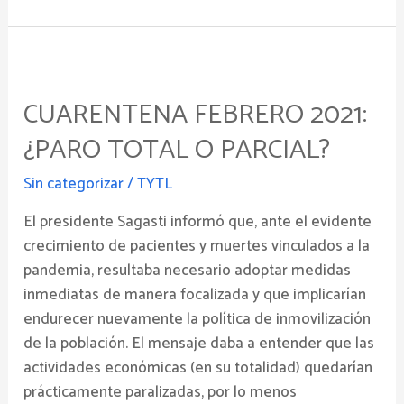
Cuarentena
febrero
CUARENTENA FEBRERO 2021:
2021:
¿paro
¿PARO TOTAL O PARCIAL?
total
o
Sin categorizar
/
TYTL
parcial?
El presidente Sagasti informó que, ante el evidente
crecimiento de pacientes y muertes vinculados a la
pandemia, resultaba necesario adoptar medidas
inmediatas de manera focalizada y que implicarían
endurecer nuevamente la política de inmovilización
de la población. El mensaje daba a entender que las
actividades económicas (en su totalidad) quedarían
prácticamente paralizadas, por lo menos