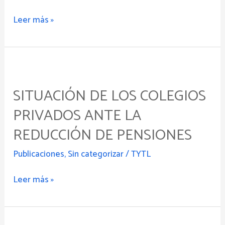
Leer más »
Situación
de
SITUACIÓN DE LOS COLEGIOS
los
colegios
PRIVADOS ANTE LA
privados
REDUCCIÓN DE PENSIONES
ante
la
Publicaciones
,
Sin categorizar
/
TYTL
reducción
de
Leer más »
pensiones