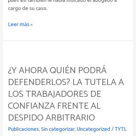
pues así también le había indicado el abogado a
cargo de su caso.
Leer más »
¿Y
ahora
¿Y AHORA QUIÉN PODRÁ
quién
podrá
DEFENDERLOS? LA TUTELA A
defenderlos?
LOS TRABAJADORES DE
La
tutela
CONFIANZA FRENTE AL
a
DESPIDO ARBITRARIO
los
trabajadores
Publicaciones
,
Sin categorizar
,
Uncategorized
/
TYTL
de