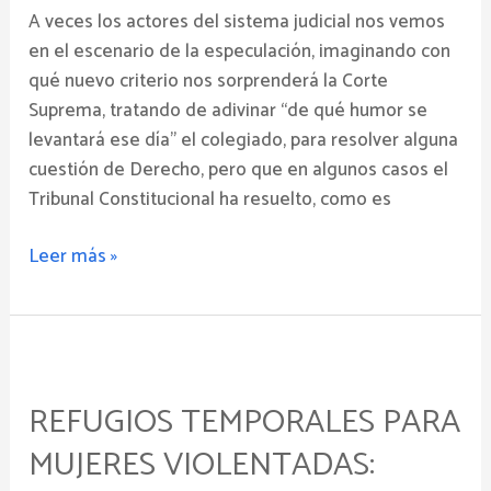
A veces los actores del sistema judicial nos vemos
confianza
en el escenario de la especulación, imaginando con
frente
qué nuevo criterio nos sorprenderá la Corte
al
Suprema, tratando de adivinar “de qué humor se
despido
levantará ese día” el colegiado, para resolver alguna
arbitrario
cuestión de Derecho, pero que en algunos casos el
Tribunal Constitucional ha resuelto, como es
Leer más »
Refugios
temporales
REFUGIOS TEMPORALES PARA
para
mujeres
MUJERES VIOLENTADAS:
violentadas: