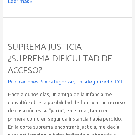
Leer más »
Suprema
justicia:
SUPREMA JUSTICIA:
¿suprema
dificultad
¿SUPREMA DIFICULTAD DE
de
ACCESO?
acceso?
Publicaciones
,
Sin categorizar
,
Uncategorized
/
TYTL
Hace algunos días, un amigo de la infancia me
consultó sobre la posibilidad de formular un recurso
de casación es su “juicio”, en el cual, tanto en
primera como en segunda instancia había perdido.
En la corte suprema encontraré justicia, me decía;