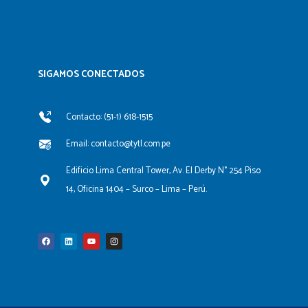
SIGAMOS CONECTADOS​
Contacto: (51-1) 618-1515
Email: contacto@tytl.com.pe
Edificio Lima Central Tower, Av. El Derby N° 254 Piso
14, Oficina 1404 – Surco – Lima – Perú.
F
L
Y
I
a
i
o
n
c
n
u
s
e
k
t
t
b
e
u
a
o
d
b
g
o
i
e
r
k
n
a
m