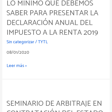
LO MÍNIMO QUE DEBEMOS
que
debemos
SABER PARA PRESENTAR LA
saber
DECLARACIÓN ANUAL DEL
para
presentar
IMPUESTO A LA RENTA 2019
la
Sin categorizar
/
TYTL
declaración
anual
08/01/2020
del
Impuesto
Leer más »
a
la
Renta
Seminario
2019
de
SEMINARIO DE ARBITRAJE EN
Arbitraje
en