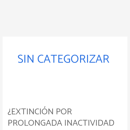
Ir
al
contenido
SIN CATEGORIZAR
¿Extinción
por
¿EXTINCIÓN POR
prolongada
inactividad
PROLONGADA INACTIVIDAD
o