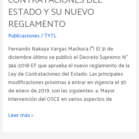
CONTRATACIONES DEL
de
ESTADO Y SU NUEVO
Contrataciones
del
REGLAMENTO
Estado
Publicaciones
/
TYTL
y
su
Fernando Nakaya Vargas Machuca (*) El 31 de
Nuevo
diciembre último se publicó el Decreto Supremo N°
Reglamento
344-2018-EF que aprueba el nuevo reglamento de la
Ley de Contrataciones del Estado. Las principales
modificaciones próximas a entrar en vigencia el 30
de enero de 2019, son las siguientes: a. Mayor
intervención del OSCE en varios aspectos de
Leer más »