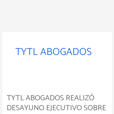
Ir
al
contenido
TYTL ABOGADOS
TyTL
Abogados
TYTL ABOGADOS REALIZÓ
realizó
Desayuno
DESAYUNO EJECUTIVO SOBRE
Ejecutivo