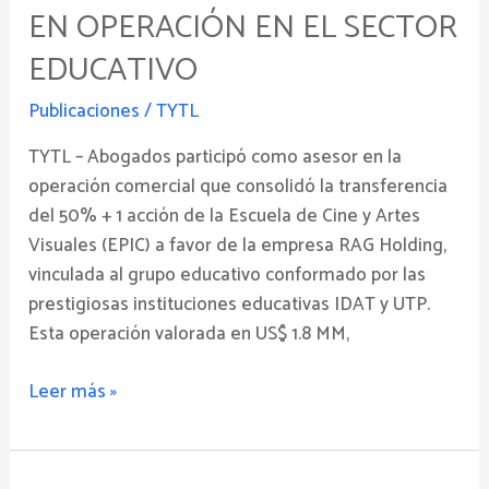
EN
EN OPERACIÓN EN EL SECTOR
OPERACIÓN
EDUCATIVO
EN
EL
Publicaciones
/
TYTL
SECTOR
EDUCATIVO
TYTL – Abogados participó como asesor en la
operación comercial que consolidó la transferencia
del 50% + 1 acción de la Escuela de Cine y Artes
Visuales (EPIC) a favor de la empresa RAG Holding,
vinculada al grupo educativo conformado por las
prestigiosas instituciones educativas IDAT y UTP.
Esta operación valorada en US$ 1.8 MM,
Leer más »