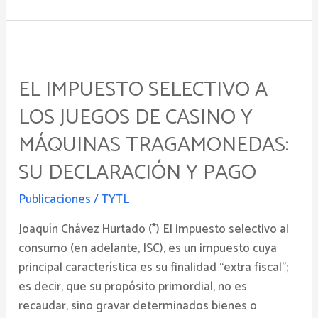
EL
IMPUESTO
EL IMPUESTO SELECTIVO A
SELECTIVO
A
LOS JUEGOS DE CASINO Y
LOS
MÁQUINAS TRAGAMONEDAS:
JUEGOS
DE
SU DECLARACIÓN Y PAGO
CASINO
Publicaciones
/
TYTL
Y
MÁQUINAS
Joaquín Chávez Hurtado (*) El impuesto selectivo al
TRAGAMONEDAS:
consumo (en adelante, ISC), es un impuesto cuya
su
principal característica es su finalidad “extra fiscal”;
declaración
es decir, que su propósito primordial, no es
y
recaudar, sino gravar determinados bienes o
pago