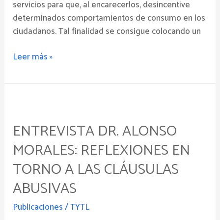
servicios para que, al encarecerlos, desincentive
determinados comportamientos de consumo en los
ciudadanos. Tal finalidad se consigue colocando un
Leer más »
Entrevista
Dr.
ENTREVISTA DR. ALONSO
Alonso
Morales:
MORALES: REFLEXIONES EN
Reflexiones
TORNO A LAS CLÁUSULAS
en
torno
ABUSIVAS
a
Publicaciones
/
TYTL
las