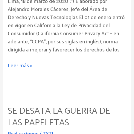
Lima, 18 de marzo de 2020 (*) Elaborado por
Alejandro Morales Cáceres, Jefe del Área de
Derecho y Nuevas Tecnologías El 01 de enero entró
en vigor en California la Ley de Privacidad del
Consumidor (California Consumer Privacy Act – en
adelante, “CCPA”, por sus siglas en inglés), norma
dirigida a mejorar y favorecer los derechos de los
Leer más »
Se
desata
SE DESATA LA GUERRA DE
la
guerra
LAS PAPELETAS
de
las
Publicaciones
/
TYTL