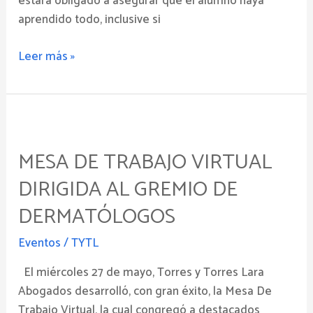
estará obligado a asegurar que el alumno haya
han
aprendido todo, inclusive si
aclarado
Leer más »
Mesa
De
MESA DE TRABAJO VIRTUAL
Trabajo
Virtual
DIRIGIDA AL GREMIO DE
dirigida
DERMATÓLOGOS
al
Gremio
Eventos
/
TYTL
de
Dermatólogos
El miércoles 27 de mayo, Torres y Torres Lara
Abogados desarrolló, con gran éxito, la Mesa De
Trabajo Virtual, la cual congregó a destacados