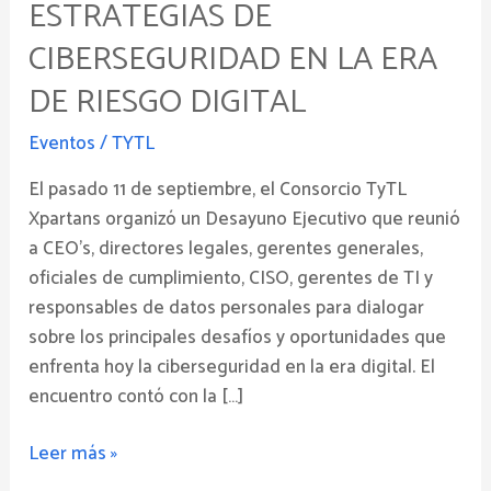
ESTRATEGIAS DE
sobre
Estrategias
CIBERSEGURIDAD EN LA ERA
de
DE RIESGO DIGITAL
Ciberseguridad
en
Eventos
/
TYTL
la
El pasado 11 de septiembre, el Consorcio TyTL
era
Xpartans organizó un Desayuno Ejecutivo que reunió
de
a CEO’s, directores legales, gerentes generales,
riesgo
oficiales de cumplimiento, CISO, gerentes de TI y
digital
responsables de datos personales para dialogar
sobre los principales desafíos y oportunidades que
enfrenta hoy la ciberseguridad en la era digital. El
encuentro contó con la […]
Leer más »