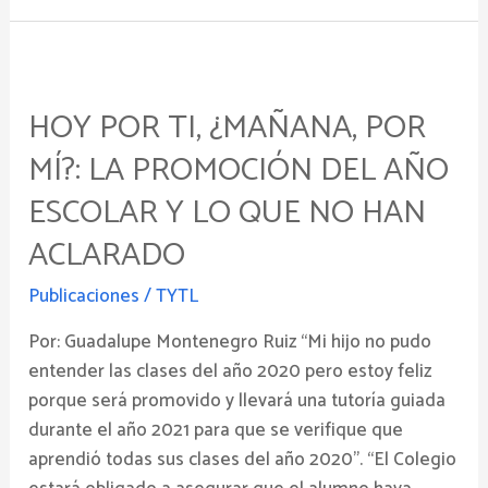
Hoy
por
HOY POR TI, ¿MAÑANA, POR
ti,
¿mañana,
MÍ?: LA PROMOCIÓN DEL AÑO
por
ESCOLAR Y LO QUE NO HAN
mí?:
la
ACLARADO
promoción
Publicaciones
/
TYTL
del
año
Por: Guadalupe Montenegro Ruiz “Mi hijo no pudo
escolar
entender las clases del año 2020 pero estoy feliz
y
porque será promovido y llevará una tutoría guiada
lo
durante el año 2021 para que se verifique que
que
aprendió todas sus clases del año 2020”. “El Colegio
no