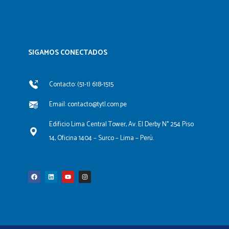
SIGAMOS CONECTADOS​
Contacto: (51-1) 618-1515
Email: contacto@tytl.com.pe
Edificio Lima Central Tower, Av. El Derby N° 254 Piso
14, Oficina 1404 – Surco – Lima – Perú.
F
L
Y
I
a
i
o
n
c
n
u
s
e
k
t
t
b
e
u
a
o
d
b
g
o
i
e
r
k
n
a
m