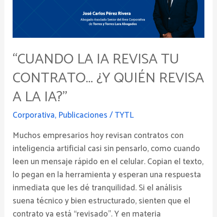
contrato…
¿Y
quién
revisa
a
“CUANDO LA IA REVISA TU
la
CONTRATO… ¿Y QUIÉN REVISA
IA?”
A LA IA?”
Corporativa
,
Publicaciones
/
TYTL
Muchos empresarios hoy revisan contratos con
inteligencia artificial casi sin pensarlo, como cuando
leen un mensaje rápido en el celular. Copian el texto,
lo pegan en la herramienta y esperan una respuesta
inmediata que les dé tranquilidad. Si el análisis
suena técnico y bien estructurado, sienten que el
contrato ya está “revisado”. Y en materia