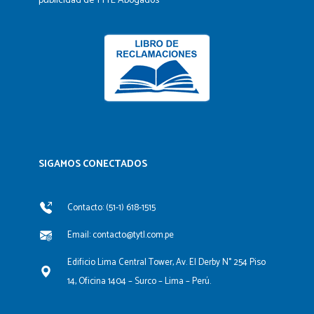
publicidad de TYTL Abogados
SIGAMOS CONECTADOS​
Contacto: (51-1) 618-1515
Email: contacto@tytl.com.pe
Edificio Lima Central Tower, Av. El Derby N° 254 Piso
14, Oficina 1404 – Surco – Lima – Perú.
F
L
Y
I