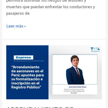
permitirá disminuir los riesgos de lesiones y
muertes que puedan enfrentar los conductores y
pasajeros de
Leer más »
Arrendamiento
de
aeronaves
en
el
Perú:
apuntes
para
su
formalización