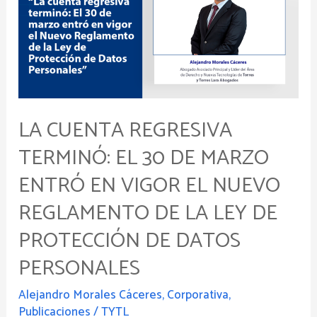
terminó:
El
30
de
marzo
entró
en
LA CUENTA REGRESIVA
vigor
TERMINÓ: EL 30 DE MARZO
el
Nuevo
ENTRÓ EN VIGOR EL NUEVO
Reglamento
REGLAMENTO DE LA LEY DE
de
PROTECCIÓN DE DATOS
la
Ley
PERSONALES
de
Protección
Alejandro Morales Cáceres
,
Corporativa
,
de
Publicaciones
/
TYTL