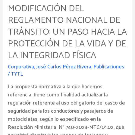
hacia
MODIFICACIÓN DEL
la
Protección
REGLAMENTO NACIONAL DE
de
TRÁNSITO: UN PASO HACIA LA
la
PROTECCIÓN DE LA VIDA Y DE
Vida
y
LA INTEGRIDAD FÍSICA
de
la
Corporativa
,
José Carlos Pérez Rivera
,
Publicaciones
Integridad
/
TYTL
Física
La propuesta normativa a la que hacemos
referencia, tiene como finalidad actualizar la
regulación referente al uso obligatorio del casco de
seguridad para los conductores y pasajeros de
motocicletas, según lo especificado en la
Resolución Ministerial N° 740-2024-MTC/01.02, que