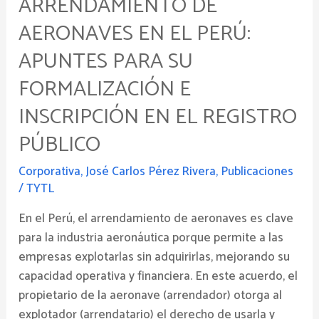
ARRENDAMIENTO DE
e
AERONAVES EN EL PERÚ:
inscripción
en
APUNTES PARA SU
el
FORMALIZACIÓN E
Registro
INSCRIPCIÓN EN EL REGISTRO
Público
PÚBLICO
Corporativa
,
José Carlos Pérez Rivera
,
Publicaciones
/
TYTL
En el Perú, el arrendamiento de aeronaves es clave
para la industria aeronáutica porque permite a las
empresas explotarlas sin adquirirlas, mejorando su
capacidad operativa y financiera. En este acuerdo, el
propietario de la aeronave (arrendador) otorga al
explotador (arrendatario) el derecho de usarla y